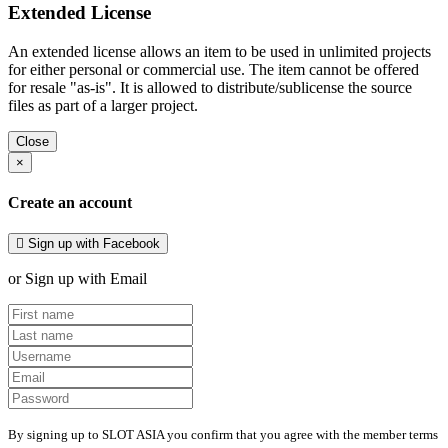
Extended License
An extended license allows an item to be used in unlimited projects
for either personal or commercial use. The item cannot be offered
for resale "as-is". It is allowed to distribute/sublicense the source
files as part of a larger project.
Close
×
Create an account
Sign up with Facebook
or
Sign up with Email
By signing up to SLOT ASIA you confirm that you agree with the
member terms