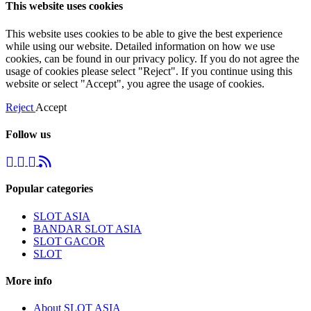
This website uses cookies
This website uses cookies to be able to give the best experience
while using our website. Detailed information on how we use
cookies, can be found in our
privacy policy
. If you do not agree the
usage of cookies please select "Reject". If you continue using this
website or select "Accept", you agree the usage of cookies.
Reject
Accept
Follow
us
Popular
categories
SLOT ASIA
BANDAR SLOT ASIA
SLOT GACOR
SLOT
More
info
About SLOT ASIA