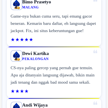
❝
Bimo Prasetyo
MALANG
Game-nya bukan cuma seru, tapi emang gacor
beneran. Kemarin baru daftar, eh langsung dapet
jackpot. Fix, ini situs keberuntungan gue!
★★★★★
❝
Dewi Kartika
PEKALONGAN
CS-nya paling gercep yang pernah gue temuin.
Apa aja ditanyain langsung dijawab, bikin main
jadi tenang dan nggak bad mood sama sekali.
★★★★
❝
Andi Wijaya