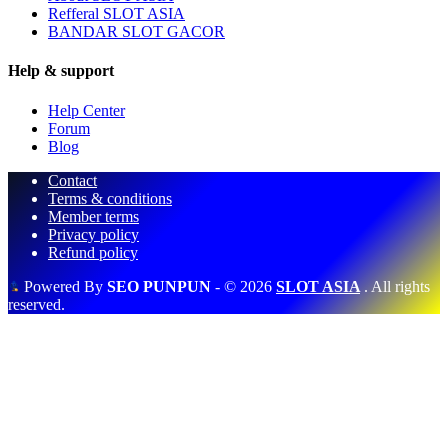
Refferal SLOT ASIA
BANDAR SLOT GACOR
Help
& support
Help Center
Forum
Blog
Contact
Terms & conditions
Member terms
Privacy policy
Refund policy
Powered By
SEO PUNPUN
- © 2026
SLOT ASIA
. All rights
reserved.