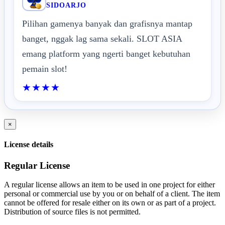
SIDOARJO
Pilihan gamenya banyak dan grafisnya mantap
banget, nggak lag sama sekali. SLOT ASIA
emang platform yang ngerti banget kebutuhan
pemain slot!
★★★★
×
License details
Regular License
A regular license allows an item to be used in one project for either
personal or commercial use by you or on behalf of a client. The item
cannot be offered for resale either on its own or as part of a project.
Distribution of source files is not permitted.