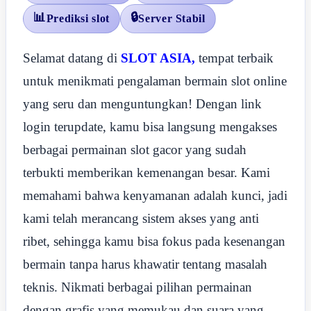
📊
🔒
Prediksi slot
Server Stabil
Selamat datang di
SLOT ASIA,
tempat terbaik
untuk menikmati pengalaman bermain slot online
yang seru dan menguntungkan! Dengan link
login terupdate, kamu bisa langsung mengakses
berbagai permainan slot gacor yang sudah
terbukti memberikan kemenangan besar. Kami
memahami bahwa kenyamanan adalah kunci, jadi
kami telah merancang sistem akses yang anti
ribet, sehingga kamu bisa fokus pada kesenangan
bermain tanpa harus khawatir tentang masalah
teknis. Nikmati berbagai pilihan permainan
dengan grafis yang memukau dan suara yang