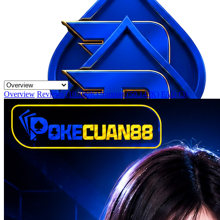
Overview
Reviews (10.100K)
Support (50.143K)
FAQ (3)