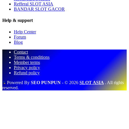
Refferal SLOT ASIA
BANDAR SLOT GACOR
Help
& support
Help Center
Forum
Blog
Contact
Terms & conditions
Member terms
Privacy policy
Refund policy
Powered By
SEO PUNPUN
- © 2026
SLOT ASIA
. All rights
reserved.