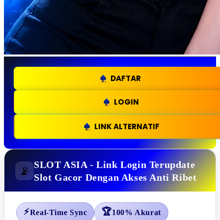
DAFTAR
LOGIN
LINK ALTERNATIF
SLOT ASIA - Link Login Terupdate
📡
Slot Gacor Dengan Akses Anti Ribet
⚡
🏆
Real-Time Sync
100% Akurat