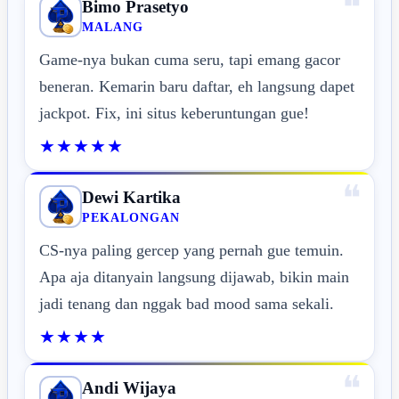
❝
Bimo Prasetyo
MALANG
Game-nya bukan cuma seru, tapi emang gacor
beneran. Kemarin baru daftar, eh langsung dapet
jackpot. Fix, ini situs keberuntungan gue!
★★★★★
❝
Dewi Kartika
PEKALONGAN
CS-nya paling gercep yang pernah gue temuin.
Apa aja ditanyain langsung dijawab, bikin main
jadi tenang dan nggak bad mood sama sekali.
★★★★
❝
Andi Wijaya